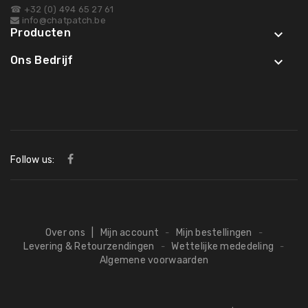
☎ +32 (0) 494 65 27 61
info@chatpatch.be
Producten

Ons Bedrijf

Follow us:
Over ons
|
Mijn account
Mijn bestellingen
-
-
Levering & Retourzendingen
Wettelijke mededeling
-
-
Algemene voorwaarden