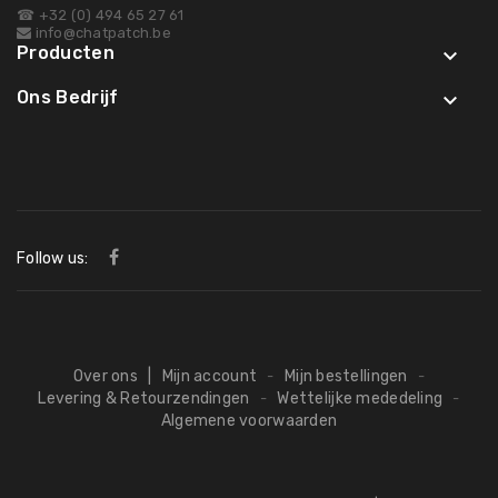
☎ +32 (0) 494 65 27 61
info@chatpatch.be
Producten

Ons Bedrijf

Follow us:
Over ons
|
Mijn account
Mijn bestellingen
-
-
Levering & Retourzendingen
Wettelijke mededeling
-
-
Algemene voorwaarden