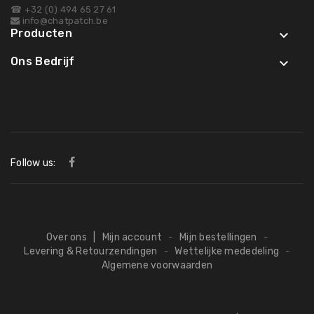
☎ +32 (0) 494 65 27 61
info@chatpatch.be
Producten

Ons Bedrijf

Follow us:
Over ons
|
Mijn account
Mijn bestellingen
-
-
Levering & Retourzendingen
Wettelijke mededeling
-
-
Algemene voorwaarden