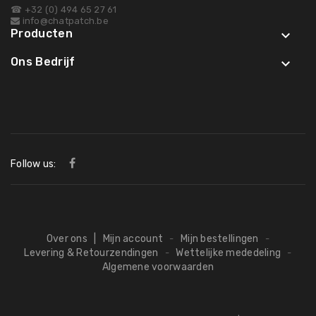
☎ +32 (0) 494 65 27 61
info@chatpatch.be
Producten

Ons Bedrijf

Follow us:
Over ons
|
Mijn account
Mijn bestellingen
-
-
Levering & Retourzendingen
Wettelijke mededeling
-
-
Algemene voorwaarden